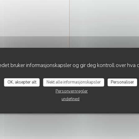
det bruker informasjonskapsler og gir deg kontroll over hva d
L'ESTAMINET
OK, aksepter alt
Nekt alle informasjonskapsler
Personaliser
Personvernregler
undefined