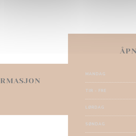
ÅP
MANDAG
ORMASJON
TIR
-
FRE
LØRDAG
SØNDAG