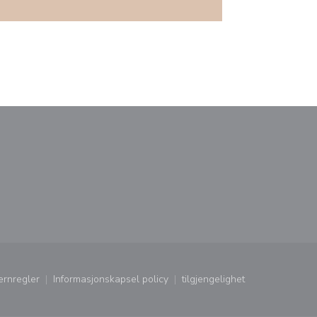
ndu))
nytt vindu))
ernregler
Informasjonskapsel policy
tilgjengelighet
ndu))
((åpner i et nytt vindu))
((åpner i et nytt vindu))
((åpner i et nytt vindu))