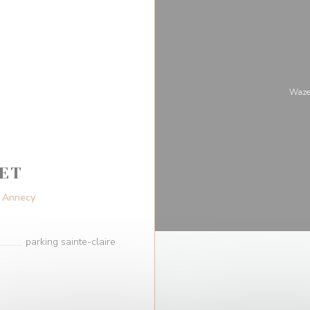
Waze
ET
((åpner i et nytt vindu))
0 Annecy
parking sainte-claire