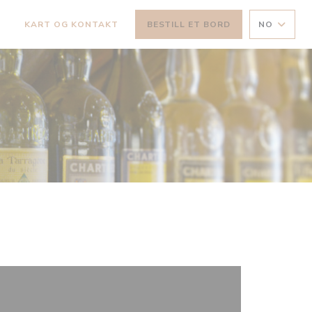
KART OG KONTAKT
BESTILL ET BORD
NO
((ÅPNER I ET NYTT VINDU))