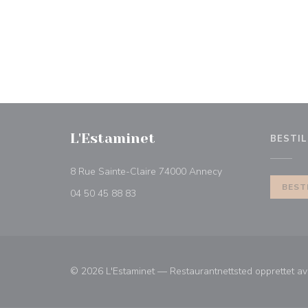
L'Estaminet
BESTIL
((åpner i et nytt vind
8 Rue Sainte-Claire 74000 Annecy
BEST
04 50 45 88 83
© 2026 L'Estaminet — Restaurantnettsted opprettet a