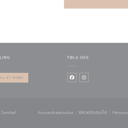
LING
FØLG OSS
u))
ILL ET BORD
Facebook ((åpner i et nytt vi
Instagram ((åpner i et 
((åpner i et nytt vindu))
v
Zenchef
Ansvarsfraskrivelse
BRUKERVILKÅR
Personv
((åpner i et nytt vindu))
((åpner i et nytt vi