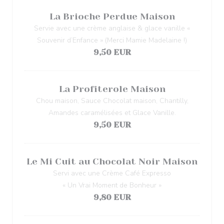
La Brioche Perdue Maison
Servie avec une crème anglaise & glace vanille «
Souvenir d’Enfance » (Merci Mamie Madelaine !)
9,50 EUR
La Profiterole Maison
Chou maison, Sauce Chocolat maison, Chantilly,
Amandes caramélisées et Glace Vanille.
9,50 EUR
Le Mi Cuit au Chocolat Noir Maison
Servi avec une Crème Café Expresso
« Un Vrai Moment de Bonheur »
9,80 EUR