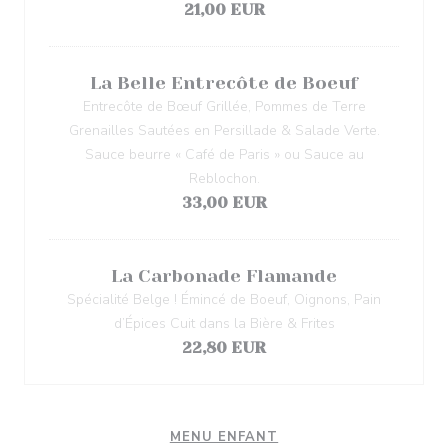
21,00 EUR
La Belle Entrecôte de Boeuf
Entrecôte de Bœuf Grillée, Pommes de Terre
Grenailles Sautées en Persillade & Salade Verte.
Sauce beurre « Café de Paris » ou Sauce au
Reblochon.
33,00 EUR
La Carbonade Flamande
Spécialité Belge ! Émincé de Boeuf, Oignons, Pain
d’Épices Cuit dans la Bière & Frites
22,80 EUR
MENU ENFANT