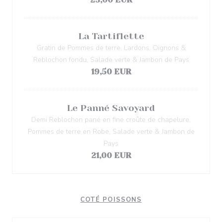
La Tartiflette
Gratin de Pommes de terre, Lardons, Oignons &
Reblochon fondu, Salade verte & Jambon de Pays
19,50 EUR
Le Panné Savoyard
Demi Reblochon pané en fine croûte de chapelure,
Pommes de terre en Robe, Salade verte & Jambon de
Pays
21,00 EUR
COTÉ POISSONS