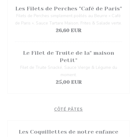
Les Filets de Perches "Café de Paris"
Filets de Perches simplement poêlés au Beurre « Café
de Paris », Sauce Tartare Maison, Frites & Salade verte.
26,60 EUR
Le Filet de Truite de la" maison
Petit"
Filet de Truite Snacké, Sauce Vierge & Légume du
moment.
25,00 EUR
CÔTÉ PÂTES
Les Coquillettes de notre enfance