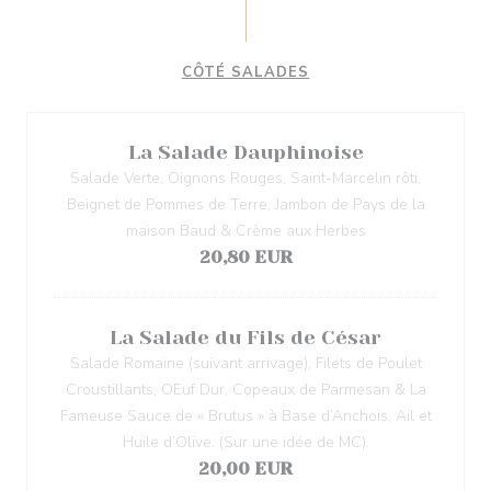
CÔTÉ SALADES
La Salade Dauphinoise
Salade Verte, Oignons Rouges, Saint-Marcelin rôti,
Beignet de Pommes de Terre, Jambon de Pays de la
maison Baud & Crème aux Herbes
20,80 EUR
La Salade du Fils de César
Salade Romaine (suivant arrivage), Filets de Poulet
Croustillants, OEuf Dur, Copeaux de Parmesan & La
Fameuse Sauce de « Brutus » à Base d’Anchois, Ail et
Huile d’Olive. (Sur une idée de MC).
20,00 EUR