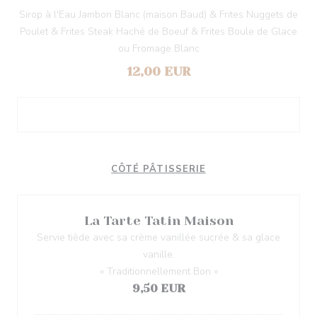
Sirop à l'Eau Jambon Blanc (maison Baud) & Frites Nuggets de
Poulet & Frites Steak Haché de Boeuf & Frites Boule de Glace
ou Fromage Blanc
12,00 EUR
CÔTÉ PÂTISSERIE
La Tarte Tatin Maison
Servie tiède avec sa crème vanillée sucrée & sa glace
vanille.
« Traditionnellement Bon »
9,50 EUR