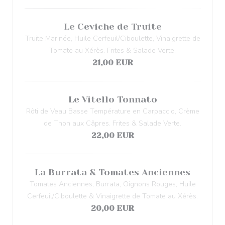
Le Ceviche de Truite
Truite Marinée, Huile Cerfeuil/Ciboulette, Vinaigrette de
Tomate au Xérès. Frites & Salade Verte.
21,00 EUR
Le Vitello Tonnato
Rôti de Veau Basse Température en Carpaccio, Crème
de Thon aux Câpres. Frites & Salade Verte.
22,00 EUR
La Burrata & Tomates Anciennes
Tomates Anciennes, Burrata, Oignons Rouges, Huile
Cerfeuil/Ciboulette & Vinaigrette de Tomate au Xérès.
20,00 EUR