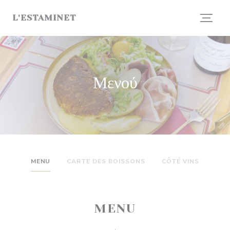
Πίνακας διαχείρισης "Μπισκότων" (Cookies)
L'ESTAMINET
Μενού
MENU
CARTE DES BOISSONS
CÔTÉ VINS
MENU