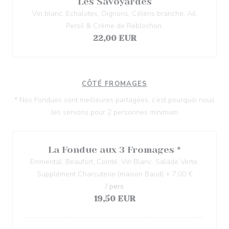
Les Savoyardes
Vin blanc, Echalotes, Oignons, Céleris branche, Ail,
Persil & Crème de Reblochon.
22,00 EUR
CÔTÉ FROMAGES
* Nos Fondues sont meilleures partagées, c’est pourquoi nous
les servons pour 2 personnes minimum
La Fondue aux 3 Fromages *
Emmental, Beaufort, Comté, Vin Blanc, Salade Verte.
Supplément Charcuterie (maison Baud) + 7.00 €
/ pers
19,50 EUR