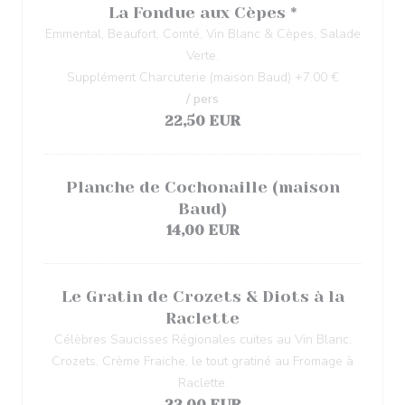
La Fondue aux Cèpes *
Emmental, Beaufort, Comté, Vin Blanc & Cèpes, Salade
Verte.
Supplément Charcuterie (maison Baud) +7.00 €
/ pers
22,50 EUR
Planche de Cochonaille (maison
Baud)
14,00 EUR
Le Gratin de Crozets & Diots à la
Raclette
Célèbres Saucisses Régionales cuites au Vin Blanc,
Crozets, Crème Fraiche, le tout gratiné au Fromage à
Raclette.
23,00 EUR