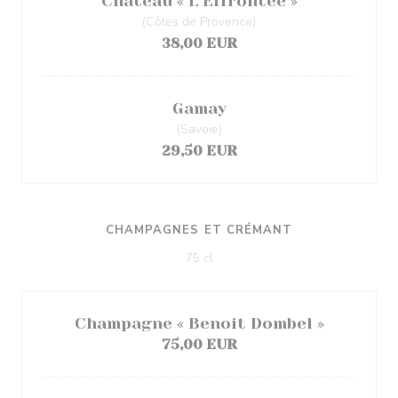
Château « L’Effrontee »
(Côtes de Provence)
38,00 EUR
Gamay
(Savoie)
29,50 EUR
CHAMPAGNES ET CRÉMANT
75 cl
Champagne « Benoit Dombel »
75,00 EUR