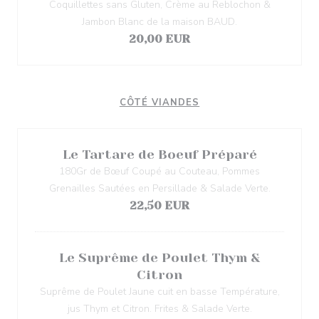
Coquillettes sans Gluten, Crème au Reblochon &
Jambon Blanc de la maison BAUD.
20,00 EUR
CÔTÉ VIANDES
Le Tartare de Boeuf Préparé
180Gr de Bœuf Coupé au Couteau, Pommes
Grenailles Sautées en Persillade & Salade Verte.
22,50 EUR
Le Suprême de Poulet Thym &
Citron
Suprême de Poulet Jaune cuit en basse Température,
jus Thym et Citron. Frites & Salade Verte.