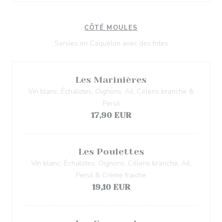
CÔTÉ MOULES
Servies en Caquelon avec des frites
Les Marinières
Vin blanc, Échalotes, Oignons, Ail, Céleris branche &
Persil
17,90 EUR
Les Poulettes
Vin blanc, Échalotes, Oignons, Céleris branche, Ail,
Persil & Crème fraiche
19,10 EUR